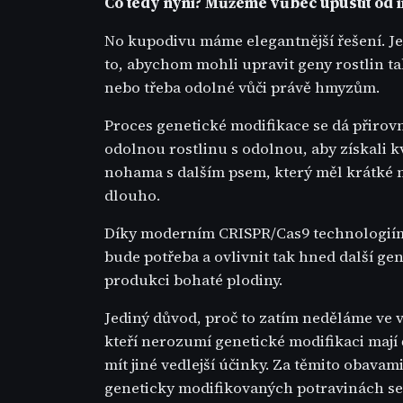
Co tedy nyní? Můžeme vůbec upustit od i
No kupodivu máme elegantnější řešení. Je
to, abychom mohli upravit geny rostlin ta
nebo třeba odolné vůči právě hmyzům.
Proces genetické modifikace se dá přirovn
odolnou rostlinu s odolnou, aby získali k
nohama s dalším psem, který měl krátké no
dlouho.
Díky moderním CRISPR/Cas9 technologiím
bude potřeba a ovlivnit tak hned další g
produkci bohaté plodiny.
Jediný důvod, proč to zatím neděláme ve v
kteří nerozumí genetické modifikaci mají č
mít jiné vedlejší účinky. Za těmito obava
geneticky modifikovaných potravinách se v