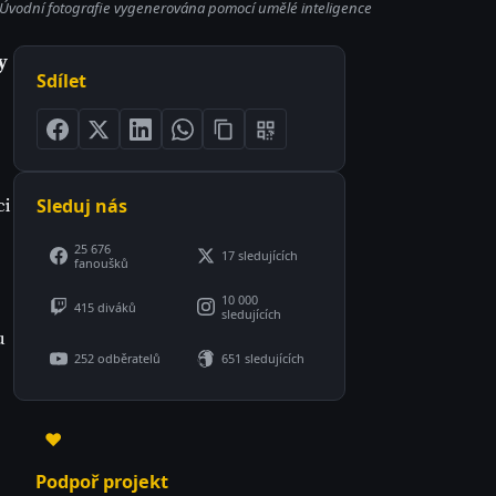
Úvodní fotografie vygenerována pomocí umělé inteligence
y
Sdílet
ci
Sleduj nás
25 676
17 sledujících
fanoušků
10 000
415 diváků
sledujících
u
252 odběratelů
651 sledujících
ě
♥
Podpoř projekt