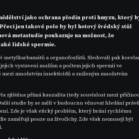
mědělství jako ochrana plodin proti hmyzu, který b
Přeci jen takové pole by byl hotový švédský stůl
nová metastudie poukazuje na možnost, že
 také lidské spermie.
N-metylkarbamátů a organofosfátů. Sledovali pak korela
jejich vystavení mužům a počtem jejich spermií ve
laci mezi množstvím insekticidů a sníženým množstvím
yla zjištěna přímá kauzalita (tedy souvislost mezi příčino
. Další studie by se měli v budoucnu věnovat hledání práv
í. Zde je však etický problém, který brání rychlému
ie zaměřují pouze na živočichy. Zde však nemusejí být
.