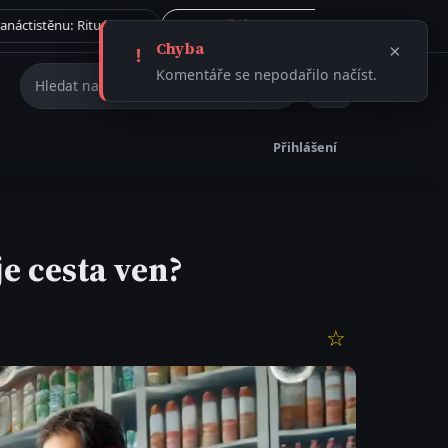
Tajemství římského dvanáctistěnu: Rituální artefakt, nebo ničivá munice?
Kolik šálků kávy denně je podle kardiologů skutečně bezpečných?
Vše →
31.7. 2026
ČLÁNEK
Chyba
×
!
Hledat na webu
Komentáře se nepodařilo načíst.
Přihlášení
e cesta ven?
☆