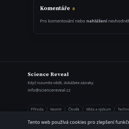
Komentáře
0
Pro komentování nebo
nahlášení
nevhodnéh
Science Reveal
Když rozumíte vědě, dokážete zázraky.
info@sciencereveal.cz
Příroda
Vesmír
Člověk
Věda a výzkum
Techno
Tento web používá cookies pro zlepšení funkčn
O projektu
Kontakt
Články
Aktuality
RSS
Obecné podmínky
Oc