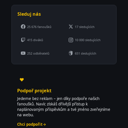
Sleduj nás
25 676 fanoušků
17 sledujících
415 diváků
10 000 sledujících
252 odběratelů
651 sledujících
♥
Podpoř projekt
Jedeme bez reklam – jen díky podpoře našich
fanoušků. Navíc získáš dřívější přístup k
naplánovaným příspěvkům a tvé jméno zveřejníme
na webu.
Chci podpořit
→