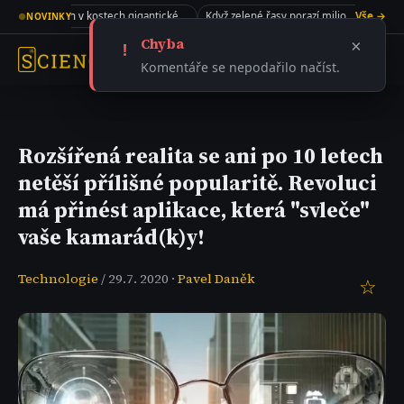
Kolagen v kostech gigantického sauropoda
Když zelené řasy porazí miliony dolarů
Vše →
●
NOVINKY
Chyba
×
!
Komentáře se nepodařilo načíst.
Rozšířená realita se ani po 10 letech
netěší přílišné popularitě. Revoluci
má přinést aplikace, která "svleče"
vaše kamarád(k)y!
Technologie
/ 29.7. 2020 ·
Pavel Daněk
☆