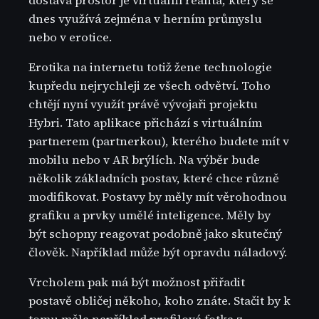
dostává prostor je virtuální realita, který se
dnes využívá zejména v herním průmyslu
nebo v erotice.
Erotika na internetu totiž žene technologie
kupředu nejrychleji ze všech odvětví. Toho
chtějí nyní využít právě vývojaři projektu
Hybri. Tato aplikace přichází s virtuálním
partnerem (partnerkou), kterého budete mít v
mobilu nebo v AR brýlích. Na výběr bude
několik základních postav, které chce různě
modifikovat. Postavy by měly mít věrohodnou
grafiku a prvky umělé inteligence. Měly by
být schopny reagovat podobně jako skutečný
člověk. Například může být opravdu náladový.
Vrcholem pak má být možnost přiřadit
postavě obličej někoho, koho znáte. Stačit by k