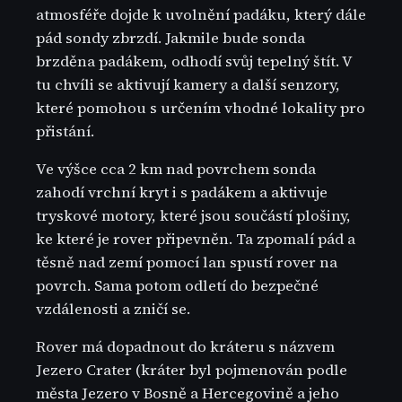
atmosféře dojde k uvolnění padáku, který dále
pád sondy zbrzdí. Jakmile bude sonda
brzděna padákem, odhodí svůj tepelný štít. V
tu chvíli se aktivují kamery a další senzory,
které pomohou s určením vhodné lokality pro
přistání.
Ve výšce cca 2 km nad povrchem sonda
zahodí vrchní kryt i s padákem a aktivuje
tryskové motory, které jsou součástí plošiny,
ke které je rover připevněn. Ta zpomalí pád a
těsně nad zemí pomocí lan spustí rover na
povrch. Sama potom odletí do bezpečné
vzdálenosti a zničí se.
Rover má dopadnout do kráteru s názvem
Jezero Crater (kráter byl pojmenován podle
města Jezero v Bosně a Hercegovině a jeho