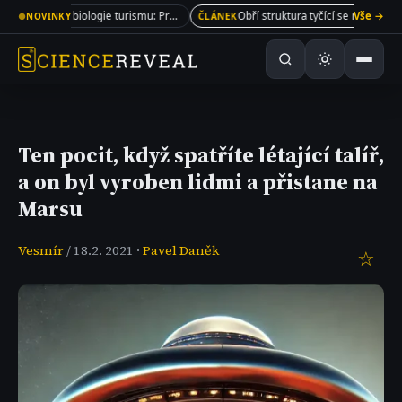
Evoluční biologie turismu: Proč cestujeme a tvoříme davy?
Vše →
Obří struktura tyčící se nad Mléčnou dráhou. Po 40 letech vědci konečně vyřešili její záhadu
●
NOVINKY
ČLÁNEK
Ten pocit, když spatříte létající talíř,
a on byl vyroben lidmi a přistane na
Marsu
Vesmír
/ 18.2. 2021 ·
Pavel Daněk
☆