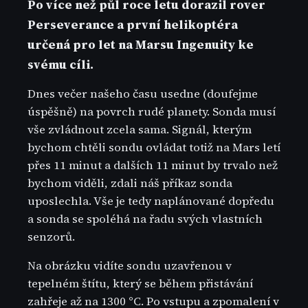
Po více než půl roce letu dorazil rover
Perseverance a první helikoptéra
určená pro let na Marsu Ingenuity ke
svému cíli.
Dnes večer našeho času usedne (doufejme
úspěšně) na povrch rudé planety. Sonda musí
vše zvládnout zcela sama. Signál, kterým
bychom chtěli sondu ovládat totiž na Mars letí
přes 11 minut a dalších 11 minut by trvalo než
bychom viděli, zdali náš příkaz sonda
uposlechla. Vše je tedy naplánované dopředu
a sonda se spoléhá na řadu svých vlastních
senzorů.
Na obrázku vidíte sondu uzavřenou v
tepelném štítu, který se během přistávání
zahřeje až na 1300 °C. Po vstupu a zpomalení v