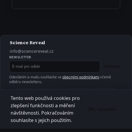
Science Reveal
info@sciencereveal.cz
NEWSLETTER
Odebírat
Odesláním e-mailu souhlasíte se
obecnými podmínkami
včetně
odběru newsletteru.
Příroda
Vesmír
Člověk
Věda a výzkum
Technologie
Tento web používá cookies pro
Medicína
Ekologie
Historie
Klima
Ostatní
zlepšení funkčnosti a měření
OK, rozumím
návštěvnosti. Pokračováním
O projektu
Kontakt
Články
Aktuality
RSS
Obecné podmínky
Ochrana soukromí
souhlasíte s jejich použitím.