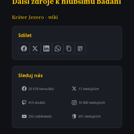
Další zdroje k hlubšímu bádání
Kráter Jezero - wiki
Sdílet
Sleduj nás
25 676 fanoušků
17 sledujících
415 diváků
10 000 sledujících
252 odběratelů
651 sledujících